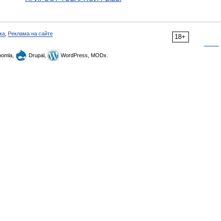
ка
,
Реклама на сайте
18+
omla,
Drupal,
WordPress, MODx.